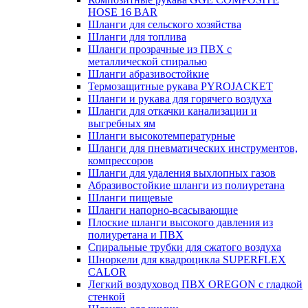
HOSE 16 BAR
Шланги для сельского хозяйства
Шланги для топлива
Шланги прозрачные из ПВХ с
металлической спиралью
Шланги абразивостойкие
Термозащитные рукава PYROJACKET
Шланги и рукава для горячего воздуха
Шланги для откачки канализации и
выгребных ям
Шланги высокотемпературные
Шланги для пневматических инструментов,
компрессоров
Шланги для удаления выхлопных газов
Абразивостойкие шланги из полиуретана
Шланги пищевые
Шланги напорно-всасывающие
Плоские шланги высокого давления из
полиуретана и ПВХ
Спиральные трубки для сжатого воздуха
Шноркели для квадроцикла SUPERFLEX
CALOR
Легкий воздуховод ПВХ OREGON с гладкой
стенкой