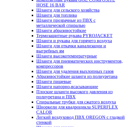
HOSE 16 BAR
Шланги для сельского хозяйства
Шланги для топлива
Шланги прозрачные из ПВХ с
металлической спиралью
Шланги абразивостойкие
Термозащитные рукава PYROJACKET
Шланги и рукава для горячего воздуха
Шланги для откачки канализации и
выгребных ям
Шланги высокотемпературные
Шланги для пневматических инструментов,
компрессоров
Шланги для удаления выхлопных газов
Абразивостойкие шланги из полиуретана
Шланги пищевые
Шланги напорно-всасывающие
Плоские шланги высокого давления из
полиуретана и ПВХ
Спиральные трубки для сжатого воздуха
Шноркели для квадроцикла SUPERFLEX
CALOR
Легкий воздуховод ПВХ OREGON с гладкой
стенкой